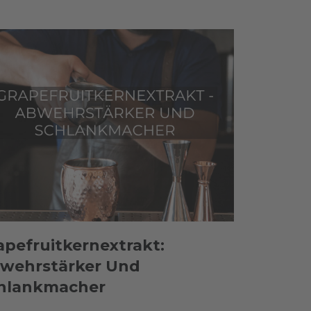
apefruitkernextrakt:
wehrstärker Und
hlankmacher