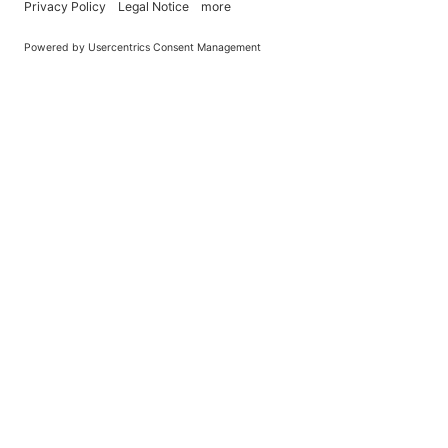
You Become What You (Rep)Eat.