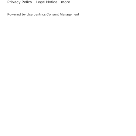
You Become What You (Rep)Eat.