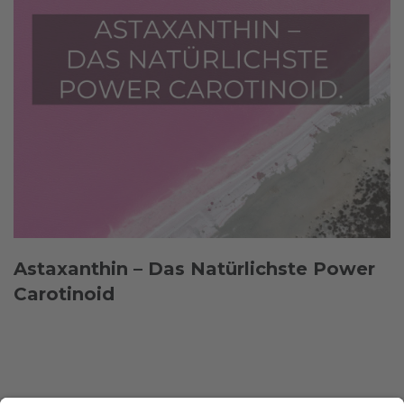
Astaxanthin – Das Natürlichste Power
Carotinoid