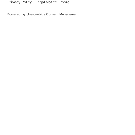
You Become What You (Rep)Eat.