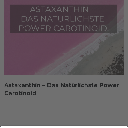
Astaxanthin – Das Natürlichste Power
Carotinoid