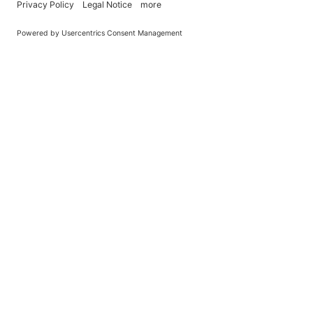
You Become What You (Rep)Eat.