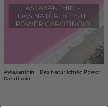
Astaxanthin – Das Natürlichste Power
Carotinoid