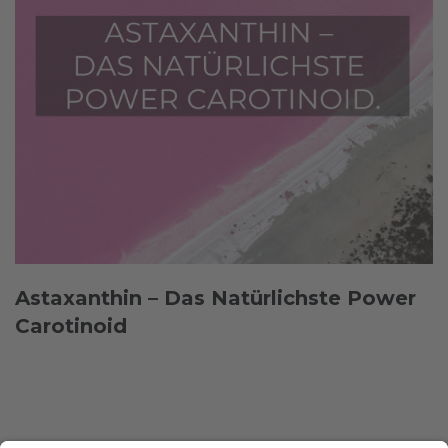
Astaxanthin – Das Natürlichste Power
Carotinoid