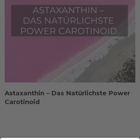
Astaxanthin – Das Natürlichste Power
Carotinoid