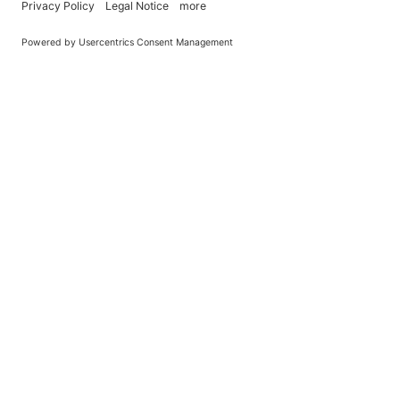
You Become What You (Rep)Eat.