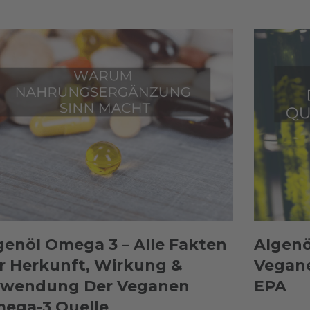
genöl Omega 3 – Alle Fakten
Algenö
r Herkunft, Wirkung &
Vegane
wendung Der Veganen
EPA
ega-3 Quelle