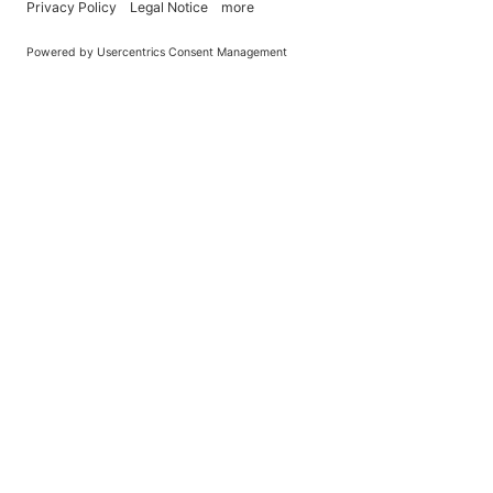
You Become What You (Rep)Eat.